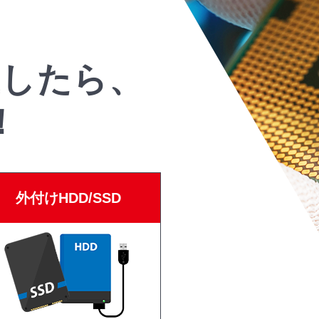
生したら、
！
外付けHDD/SSD