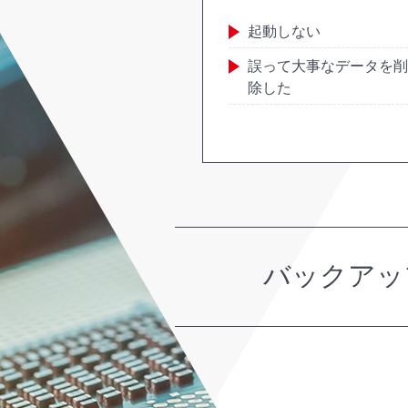
起動しない
誤って大事なデータを削
除した
バックアッ