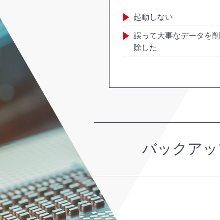
起動しない
誤って大事なデータを削
除した
バックアッ