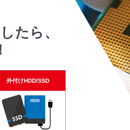
生したら、
！
外付けHDD/SSD