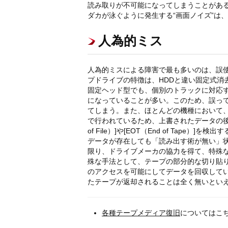
読み取りが不可能になってしまうことがある
ダカが泳ぐように発生する“画面ノイズ”は
人為的ミス
人為的ミスによる障害で最も多いのは、誤
プドライブの特徴は、HDDと違い固定式消
固定ヘッド型でも、個別のトラックに対応
になっていることが多い。このため、誤っ
てしまう。また、ほとんどの機種において
で行われているため、上書されたデータの後
of File）]や[EOT（End of Ta
データが存在しても「読み出す術が無い」
限り、ドライブメーカの協力を得て、特殊
殊な手法として、テープの部分的な切り貼りや
のアクセスを可能にしてデータを回収して
たテープが返却されることは全く無いとい
各種テープメディア復旧
についてはこ