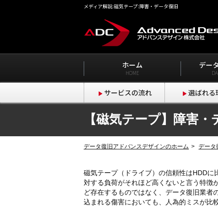
メディア解説:磁気テープ:障害・データ復旧
ホーム
デー
HOME
DA
サービスの流れ
選ばれる
【磁気テープ】障害・
データ復旧アドバンスデザインのホーム
データ
磁気テープ（ドライブ）の信頼性はHDDに
対する負荷がそれほど高くないと言う特徴
ど存在するものではなく、データ復旧業者
込まれる傷害においても、人為的ミスが比