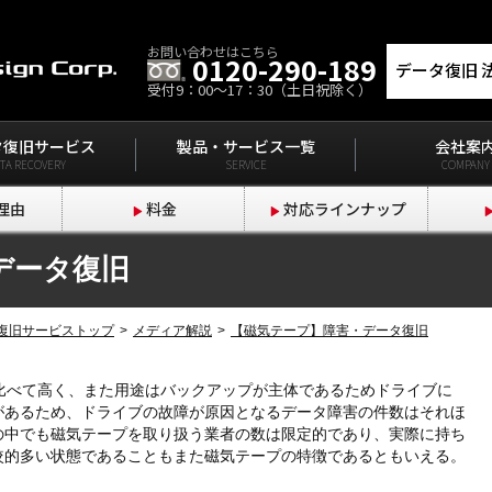
お問い合わせはこちら
0120-290-189
データ復旧 
受付9：00～17：30（土日祝除く）
タ復旧サービス
製品・サービス一覧
会社案
TA RECOVERY
SERVICE
COMPANY
理由
料金
対応ラインナップ
データ復旧
復旧サービストップ
メディア解説
【磁気テープ】障害・データ復旧
比べて高く、また用途はバックアップが主体であるためドライブに
があるため、ドライブの故障が原因となるデータ障害の件数はそれほ
の中でも磁気テープを取り扱う業者の数は限定的であり、実際に持ち
較的多い状態であることもまた磁気テープの特徴であるともいえる。