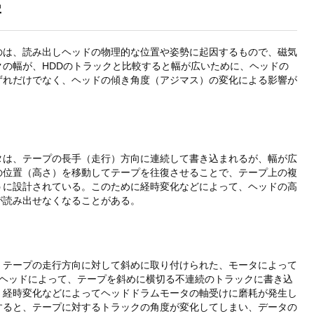
害
のは、読み出しヘッドの物理的な位置や姿勢に起因するもので、磁気
の幅が、HDDのトラックと比較すると幅が広いために、ヘッドの
ずれだけでなく、ヘッドの傾き角度（アジマス）の変化による影響が
タは、テープの長手（走行）方向に連続して書き込まれるが、幅が広
の位置（高さ）を移動してテープを往復させることで、テープ上の複
うに設計されている。このために経時変化などによって、ヘッドの高
が読み出せなくなることがある。
、テープの走行方向に対して斜めに取り付けられた、モータによって
みヘッドによって、テープを斜めに横切る不連続のトラックに書き込
、経時変化などによってヘッドドラムモータの軸受けに磨耗が発生し
すると、テープに対するトラックの角度が変化してしまい、データの