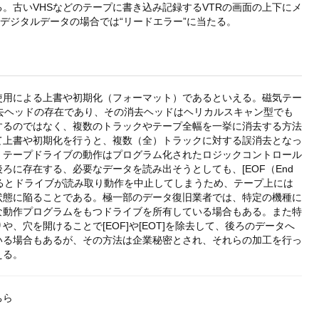
。古いVHSなどのテープに書き込み記録するVTRの画面の上下にメ
、デジタルデータの場合では“リードエラー”に当たる。
使用による上書や初期化（フォーマット）であるといえる。磁気テー
去ヘッドの存在であり、その消去ヘッドはヘリカルスキャン型でも
するのではなく、複数のトラックやテープ全幅を一挙に消去する方法
て上書や初期化を行うと、複数（全）トラックに対する誤消去となっ
、テープドライブの動作はプログラム化されたロジックコントロール
ろに存在する、必要なデータを読み出そうとしても、[EOF（End
pe）]を検出するとドライブが読み取り動作を中止してしまうため、テープ上には
状態に陥ることである。極一部のデータ復旧業者では、特定の機種に
な動作プログラムをもつドライブを所有している場合もある。また特
、穴を開けることで[EOF]や[EOT]を除去して、後ろのデータへ
いる場合もあるが、その方法は企業秘密とされ、それらの加工を行っ
える。
ちら