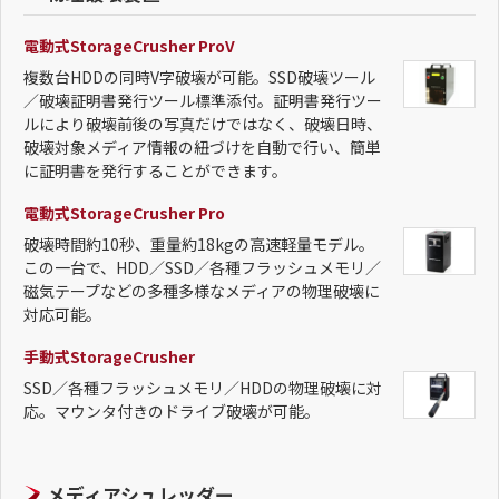
電動式StorageCrusher ProV
複数台HDDの同時V字破壊が可能。SSD破壊ツール
／破壊証明書発行ツール標準添付。証明書発行ツー
ルにより破壊前後の写真だけではなく、破壊日時、
破壊対象メディア情報の紐づけを自動で行い、簡単
に証明書を発行することができます。
電動式StorageCrusher Pro
破壊時間約10秒、重量約18kgの高速軽量モデル。
この一台で、HDD／SSD／各種フラッシュメモリ／
磁気テープなどの多種多様なメディアの物理破壊に
対応可能。
手動式StorageCrusher
SSD／各種フラッシュメモリ／HDDの物理破壊に対
応。マウンタ付きのドライブ破壊が可能。
メディアシュレッダー